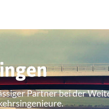
ringen
ässiger Partner bei der Weit
kehrsingenieure.