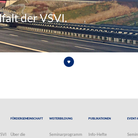
falt der VSVI.
Fördergemeinschaft
Weiterbildung
Publikationen
Event-
VSVI
Über die
Seminarprogramm
Info-Hefte
Semin