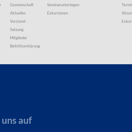
r
Gemeinschaft
Seminarunterlagen
Termi
Aktuelles
Exkursionen
Sitzu
Vorstand
Exkur
Satzung
Mitglieder
Beitrittserklärung
 uns auf