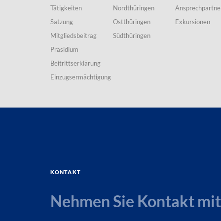
Tätigkeiten
Nordthüringen
Ansprechpartne
Satzung
Ostthüringen
Exkursionen
Mitgliedsbeitrag
Südthüringen
Präsidium
Beitrittserklärung
Einzugsermächtigung
Kontakt
Nehmen Sie Kontakt mit