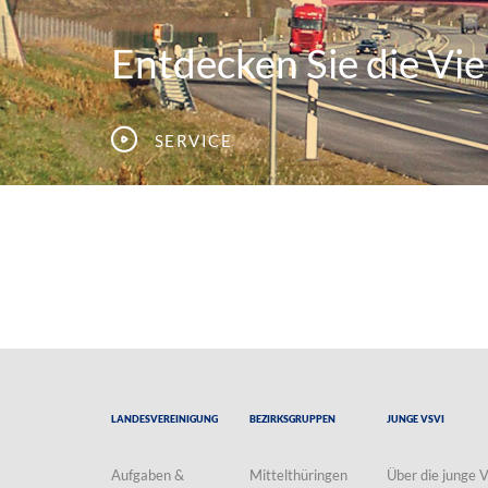
Entdecken Sie die Viel
Service
Landesvereinigung
Bezirksgruppen
Junge VSVI
Aufgaben &
Mittelthüringen
Über die junge 