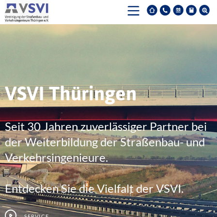
VSVI Thüringen
Seit 30 Jahren zuverlässiger Partner bei
der Weiterbildung der Straßenbau- und
Verkehrsingenieure.
Entdecken Sie die Vielfalt der VSVI.
Service