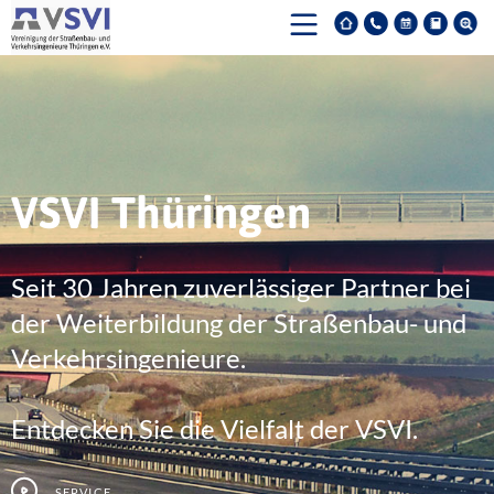
VSVI Thüringen
Seit 30 Jahren zuverlässiger Partner bei
der Weiterbildung der Straßenbau- und
Verkehrsingenieure.
Entdecken Sie die Vielfalt der VSVI.
Service