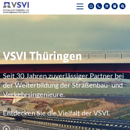
VSVI Thüringen
Seit 30 Jahren zuverlässiger Partner bei
der Weiterbildung der Straßenbau- und
Verkehrsingenieure.
Entdecken Sie die Vielfalt der VSVI.
Service