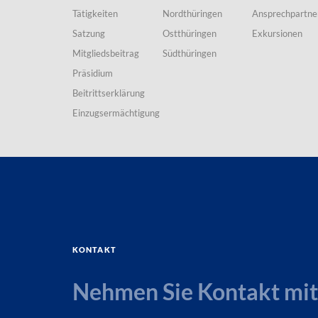
Tätigkeiten
Nordthüringen
Ansprechpartne
Satzung
Ostthüringen
Exkursionen
Mitgliedsbeitrag
Südthüringen
Präsidium
Beitrittserklärung
Einzugsermächtigung
Kontakt
Nehmen Sie Kontakt mit