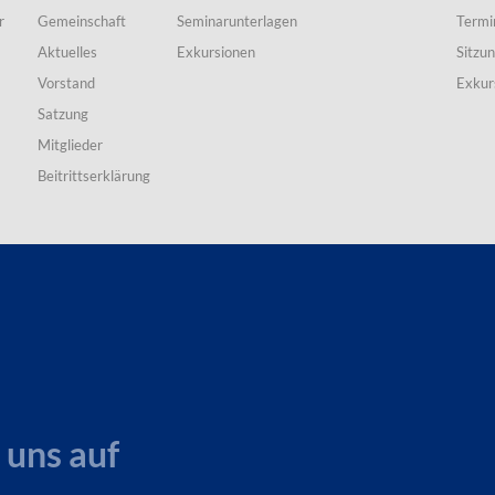
r
Gemeinschaft
Seminarunterlagen
Termi
Aktuelles
Exkursionen
Sitzu
Vorstand
Exkur
Satzung
Mitglieder
Beitrittserklärung
 uns auf