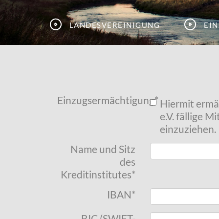
Landesvereinigung
Ei
Einzugsermächtigung
*
Hiermit ermä
e.V. fällige 
einzuziehen.
Name und Sitz
des
Kreditinstitutes
*
IBAN
*
BIC (SWIFT-