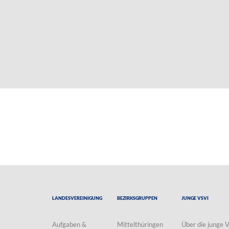
Landesvereinigung
Bezirksgruppen
Junge VSVI
Aufgaben &
Mittelthüringen
Über die junge 