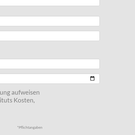
kung aufweisen
tuts Kosten,
*Pflichtangaben