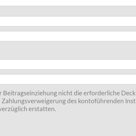
r Beitragseinziehung nicht die erforderliche Dec
 Zahlungsverweigerung des kontoführenden Insti
erzüglich erstatten.