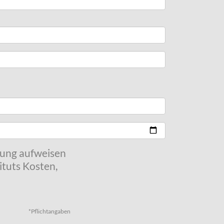
kung aufweisen
tuts Kosten,
*Pflichtangaben