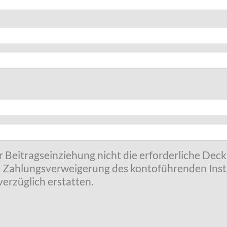
r Beitragseinziehung nicht die erforderliche Dec
 Zahlungsverweigerung des kontoführenden Insti
erzüglich erstatten.