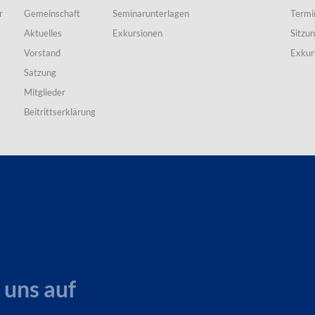
r
Gemeinschaft
Seminarunterlagen
Termi
Aktuelles
Exkursionen
Sitzu
Vorstand
Exkur
Satzung
Mitglieder
Beitrittserklärung
 uns auf