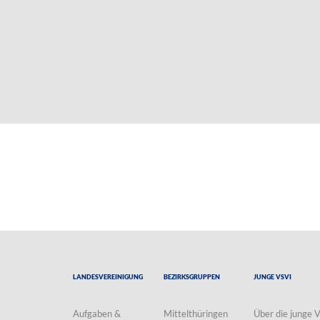
Landesvereinigung
Bezirksgruppen
Junge VSVI
Aufgaben &
Mittelthüringen
Über die junge 