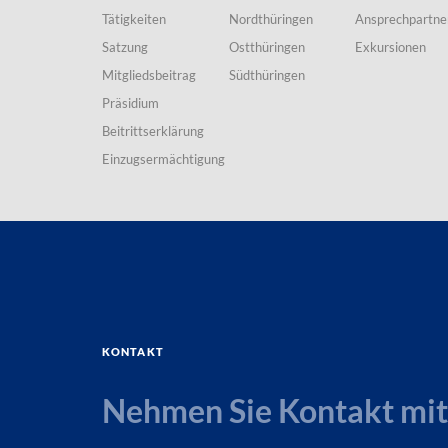
Tätigkeiten
Nordthüringen
Ansprechpartne
Satzung
Ostthüringen
Exkursionen
Mitgliedsbeitrag
Südthüringen
Präsidium
Beitrittserklärung
Einzugsermächtigung
Kontakt
Nehmen Sie Kontakt mit