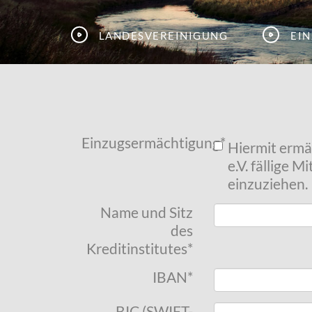
Landesvereinigung
Ei
Einzugsermächtigung
*
Hiermit ermä
e.V. fällige 
einzuziehen.
Name und Sitz
des
Kreditinstitutes
*
IBAN
*
BIC (SWIFT-