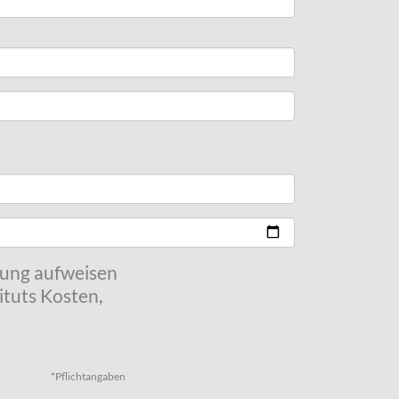
kung aufweisen
tuts Kosten,
*Pflichtangaben