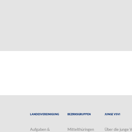
Landesvereinigung
Bezirksgruppen
Junge VSVI
Aufgaben &
Mittelthüringen
Über die junge 