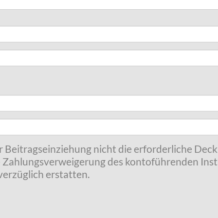
r Beitragseinziehung nicht die erforderliche Dec
 Zahlungsverweigerung des kontoführenden Insti
erzüglich erstatten.