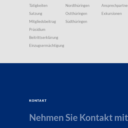
Tätigkeiten
Nordthüringen
Ansprechpartne
Satzung
Ostthüringen
Exkursionen
Mitgliedsbeitrag
Südthüringen
Präsidium
Beitrittserklärung
Einzugsermächtigung
Kontakt
Nehmen Sie Kontakt mit