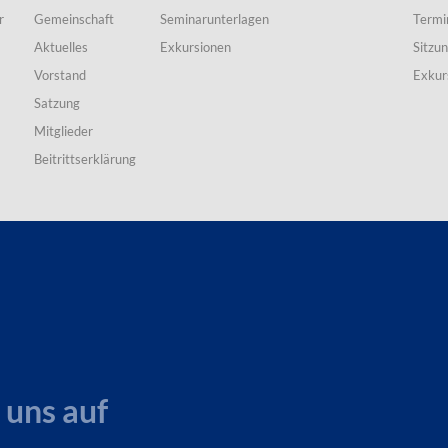
r
Gemeinschaft
Seminarunterlagen
Termi
Aktuelles
Exkursionen
Sitzu
Vorstand
Exkur
Satzung
Mitglieder
Beitrittserklärung
 uns auf