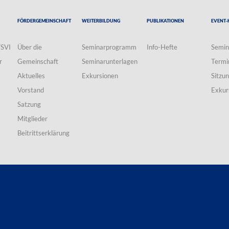
Fördergemeinschaft
Weiterbildung
Publikationen
Event-
VSVI
Über die
Seminarprogramm
Info-Hefte
Semin
r
Gemeinschaft
Seminarunterlagen
Termi
Aktuelles
Exkursionen
Sitzu
Vorstand
Exkur
Satzung
Mitglieder
Beitrittserklärung