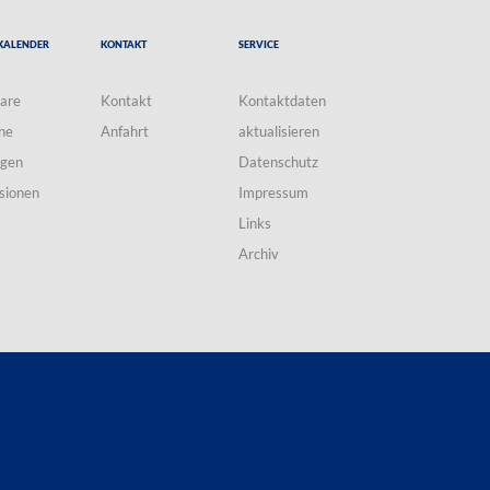
Kalender
Kontakt
Service
are
Kontakt
Kontaktdaten
ne
Anfahrt
aktualisieren
ngen
Datenschutz
sionen
Impressum
Links
Archiv