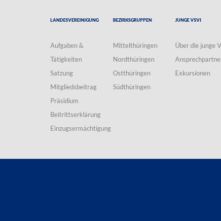
Landesvereinigung
Bezirksgruppen
Junge VSVI
Aufgaben &
Mittelthüringen
Über die junge 
Tätigkeiten
Nordthüringen
Ansprechpartne
Satzung
Ostthüringen
Exkursionen
Mitgliedsbeitrag
Südthüringen
Präsidium
Beitrittserklärung
Einzugsermächtigung