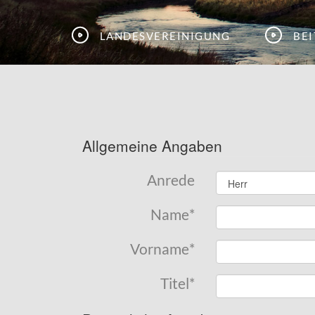
Landesvereinigung
Be
Allgemeine Angaben
Anrede
Name
*
Vorname
*
Titel
*