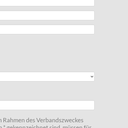
 im Rahmen des Verbandszweckes
m * gekennzeichnet sind, müssen für