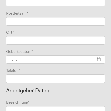
Postleitzahl
*
Ort
*
Geburtsdatum
*
Telefon
*
Arbeitgeber Daten
Bezeichnung
*