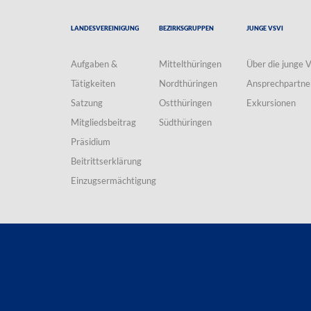
Landesvereinigung
Bezirksgruppen
Junge VSVI
Aufgaben &
Mittelthüringen
Über die junge 
Tätigkeiten
Nordthüringen
Ansprechpartne
Satzung
Ostthüringen
Exkursionen
Mitgliedsbeitrag
Südthüringen
Präsidium
Beitrittserklärung
Einzugsermächtigung