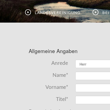
Landesvereinigung
Be
Allgemeine Angaben
Anrede
Name
*
Vorname
*
Titel
*