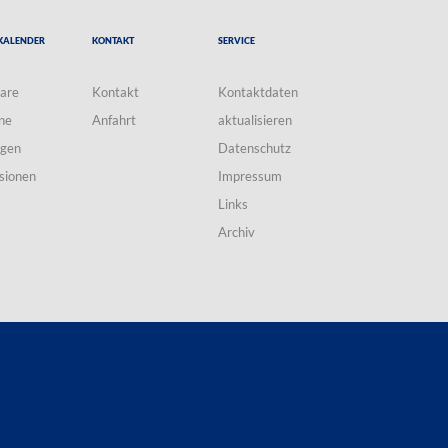
Kalender
Kontakt
Service
are
Kontakt
Kontaktdaten
ne
Anfahrt
aktualisieren
ngen
Datenschutz
sionen
Impressum
Links
Archiv