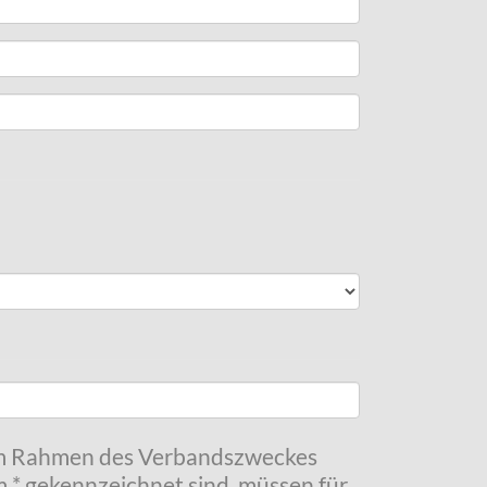
 im Rahmen des Verbandszweckes
m * gekennzeichnet sind, müssen für