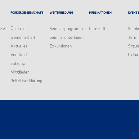
Fördergemeinschaft
Weiterbildung
Publikationen
Event-
VSVI
Über die
Seminarprogramm
Info-Hefte
Semin
r
Gemeinschaft
Seminarunterlagen
Termi
Aktuelles
Exkursionen
Sitzu
Vorstand
Exkur
Satzung
Mitglieder
Beitrittserklärung