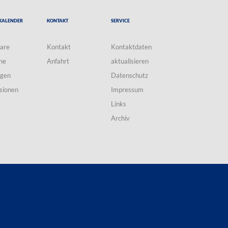
Kalender
Kontakt
Service
are
Kontakt
Kontaktdaten
ne
Anfahrt
aktualisieren
ngen
Datenschutz
sionen
Impressum
Links
Archiv