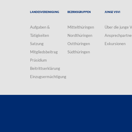
Landesvereinigung
Bezirksgruppen
Junge VSVI
Aufgaben &
Mittelthüringen
Über die junge 
Tätigkeiten
Nordthüringen
Ansprechpartne
Satzung
Ostthüringen
Exkursionen
Mitgliedsbeitrag
Südthüringen
Präsidium
Beitrittserklärung
Einzugsermächtigung