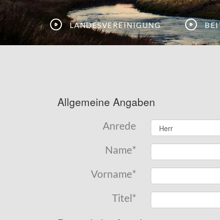
Landesvereinigung
Be
Allgemeine Angaben
Anrede
Name
*
Vorname
*
Titel
*