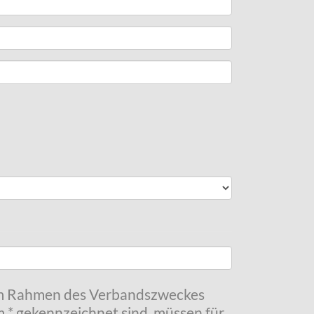
 im Rahmen des Verbandszweckes
m * gekennzeichnet sind, müssen für