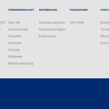
Fördergemeinschaft
Weiterbildung
Publikationen
Event-
VSVI
Über die
Seminarprogramm
Info-Hefte
Semin
r
Gemeinschaft
Seminarunterlagen
Termi
Aktuelles
Exkursionen
Sitzu
Vorstand
Exkur
Satzung
Mitglieder
Beitrittserklärung