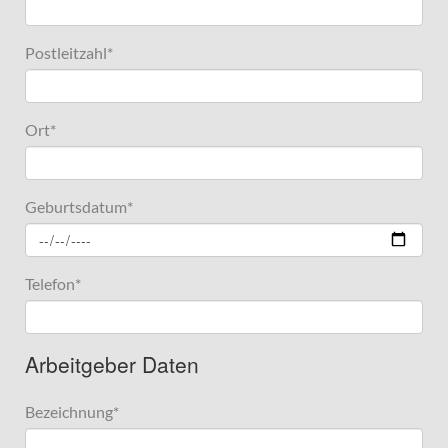
Postleitzahl
*
Ort
*
Geburtsdatum
*
Telefon
*
Arbeitgeber Daten
Bezeichnung
*