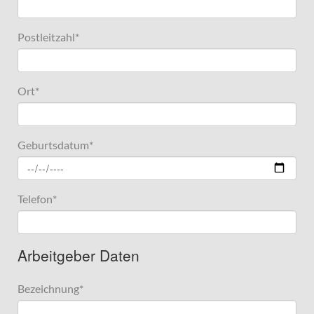
Postleitzahl
*
Ort
*
Geburtsdatum
*
Telefon
*
Arbeitgeber Daten
Bezeichnung
*