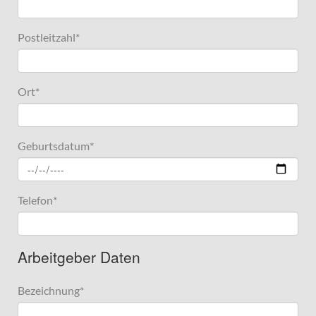
Postleitzahl
*
Ort
*
Geburtsdatum
*
Telefon
*
Arbeitgeber Daten
Bezeichnung
*