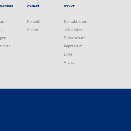
Kalender
Kontakt
Service
are
Kontakt
Kontaktdaten
ne
Anfahrt
aktualisieren
ngen
Datenschutz
sionen
Impressum
Links
Archiv