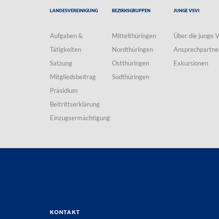
Landesvereinigung
Bezirksgruppen
Junge VSVI
Aufgaben &
Mittelthüringen
Über die junge 
Tätigkeiten
Nordthüringen
Ansprechpartne
Satzung
Ostthüringen
Exkursionen
Mitgliedsbeitrag
Südthüringen
Präsidium
Beitrittserklärung
Einzugsermächtigung
Kontakt