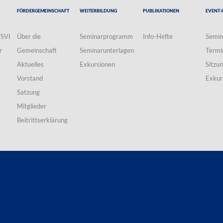
Fördergemeinschaft
Weiterbildung
Publikationen
Event-
VSVI
Über die
Seminarprogramm
Info-Hefte
Semin
r
Gemeinschaft
Seminarunterlagen
Termi
Aktuelles
Exkursionen
Sitzu
Vorstand
Exkur
Satzung
Mitglieder
Beitrittserklärung