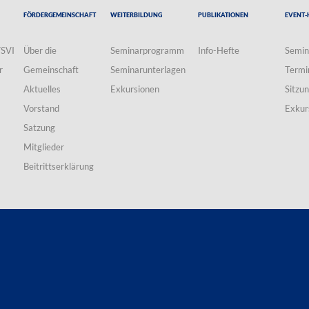
Fördergemeinschaft
Weiterbildung
Publikationen
Event-
VSVI
Über die
Seminarprogramm
Info-Hefte
Semin
r
Gemeinschaft
Seminarunterlagen
Termi
Aktuelles
Exkursionen
Sitzu
Vorstand
Exkur
Satzung
Mitglieder
Beitrittserklärung