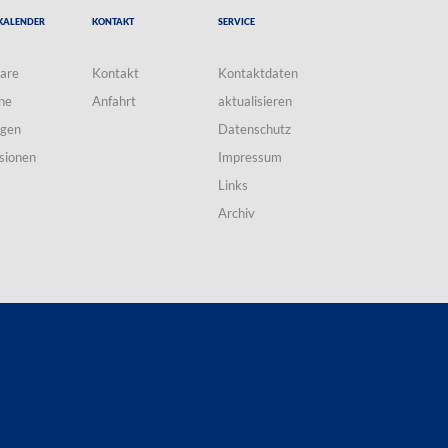
Kalender
Kontakt
Service
are
Kontakt
Kontaktdaten
ne
Anfahrt
aktualisieren
ngen
Datenschutz
sionen
Impressum
Links
Archiv