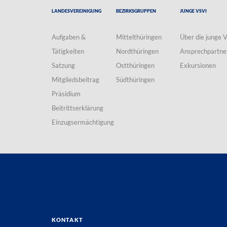
Landesvereinigung
Bezirksgruppen
Junge VSVI
Aufgaben &
Mittelthüringen
Über die junge 
Tätigkeiten
Nordthüringen
Ansprechpartne
Satzung
Ostthüringen
Exkursionen
Mitgliedsbeitrag
Südthüringen
Präsidium
Beitrittserklärung
Einzugsermächtigung
Kontakt