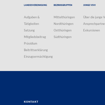
Landesvereinigung
Bezirksgruppen
Junge VSVI
Aufgaben &
Mittelthüringen
Über die junge 
Tätigkeiten
Nordthüringen
Ansprechpartne
Satzung
Ostthüringen
Exkursionen
Mitgliedsbeitrag
Südthüringen
Präsidium
Beitrittserklärung
Einzugsermächtigung
Kontakt