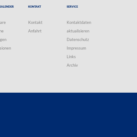
Kalender
Kontakt
Service
are
Kontakt
Kontaktdaten
ne
Anfahrt
aktualisieren
ngen
Datenschutz
sionen
Impressum
Links
Archiv