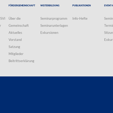
Fördergemeinschaft
Weiterbildung
Publikationen
Event-
VSVI
Über die
Seminarprogramm
Info-Hefte
Semin
r
Gemeinschaft
Seminarunterlagen
Termi
Aktuelles
Exkursionen
Sitzu
Vorstand
Exkur
Satzung
Mitglieder
Beitrittserklärung