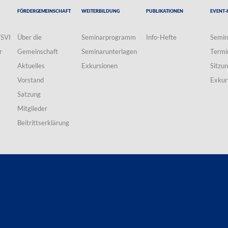
Fördergemeinschaft
Weiterbildung
Publikationen
Event-
VSVI
Über die
Seminarprogramm
Info-Hefte
Semin
r
Gemeinschaft
Seminarunterlagen
Termi
Aktuelles
Exkursionen
Sitzu
Vorstand
Exkur
Satzung
Mitglieder
Beitrittserklärung