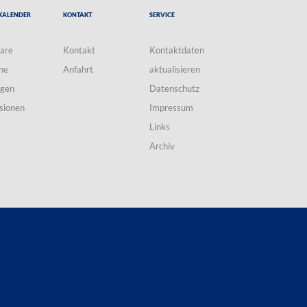
Kalender
Kontakt
Service
are
Kontakt
Kontaktdaten
ne
Anfahrt
aktualisieren
ngen
Datenschutz
sionen
Impressum
Links
Archiv