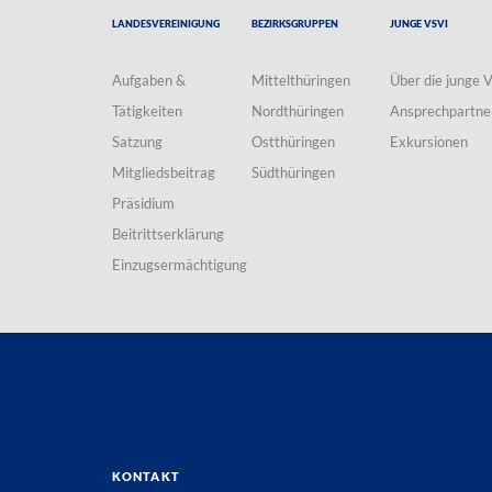
Landesvereinigung
Bezirksgruppen
Junge VSVI
Aufgaben &
Mittelthüringen
Über die junge 
Tätigkeiten
Nordthüringen
Ansprechpartne
Satzung
Ostthüringen
Exkursionen
Mitgliedsbeitrag
Südthüringen
Präsidium
Beitrittserklärung
Einzugsermächtigung
Kontakt