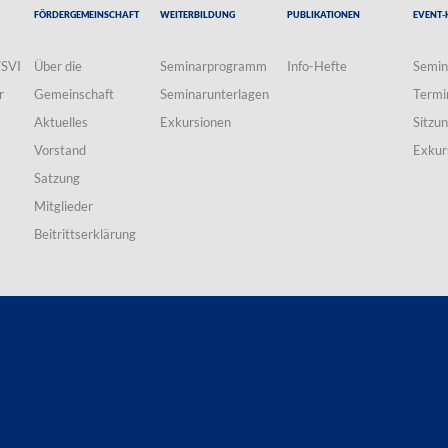
Fördergemeinschaft
Weiterbildung
Publikationen
Event-
VSVI
Über die
Seminarprogramm
Info-Hefte
Semin
r
Gemeinschaft
Seminarunterlagen
Termi
Aktuelles
Exkursionen
Sitzu
Vorstand
Exkur
Satzung
Mitglieder
Beitrittserklärung