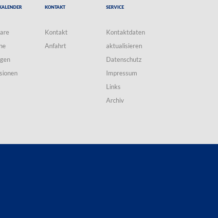
Kalender
Kontakt
Service
are
Kontakt
Kontaktdaten
ne
Anfahrt
aktualisieren
ngen
Datenschutz
sionen
Impressum
Links
Archiv