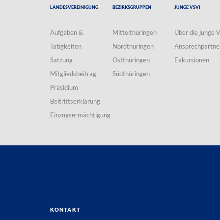
Landesvereinigung
Bezirksgruppen
Junge VSVI
Aufgaben &
Mittelthüringen
Über die junge 
Tätigkeiten
Nordthüringen
Ansprechpartne
Satzung
Ostthüringen
Exkursionen
Mitgliedsbeitrag
Südthüringen
Präsidium
Beitrittserklärung
Einzugsermächtigung
Kontakt