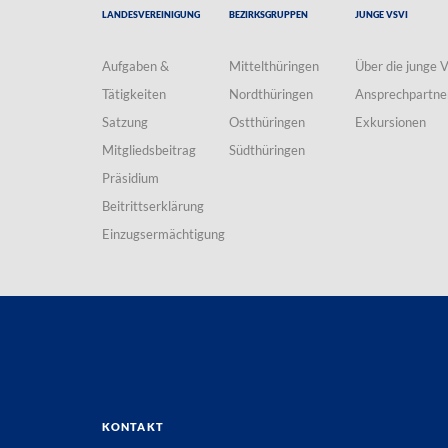
Landesvereinigung
Bezirksgruppen
Junge VSVI
Aufgaben &
Mittelthüringen
Über die junge 
Tätigkeiten
Nordthüringen
Ansprechpartne
Satzung
Ostthüringen
Exkursionen
Mitgliedsbeitrag
Südthüringen
Präsidium
Beitrittserklärung
Einzugsermächtigung
Kontakt