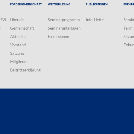
Fördergemeinschaft
Weiterbildung
Publikationen
Event-
VSVI
Über die
Seminarprogramm
Info-Hefte
Semin
r
Gemeinschaft
Seminarunterlagen
Termi
Aktuelles
Exkursionen
Sitzu
Vorstand
Exkur
Satzung
Mitglieder
Beitrittserklärung