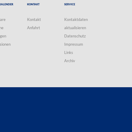
Kalender
Kontakt
Service
are
Kontakt
Kontaktdaten
ne
Anfahrt
aktualisieren
ngen
Datenschutz
sionen
Impressum
Links
Archiv