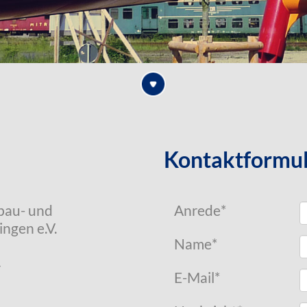
Kontaktformu
bau- und
Anrede
*
ngen e.V.
Name
*
4
E-Mail
*