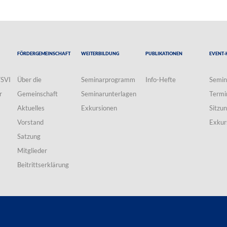
Fördergemeinschaft
Weiterbildung
Publikationen
Event-
VSVI
Über die
Seminarprogramm
Info-Hefte
Semin
r
Gemeinschaft
Seminarunterlagen
Termi
Aktuelles
Exkursionen
Sitzu
Vorstand
Exkur
Satzung
Mitglieder
Beitrittserklärung