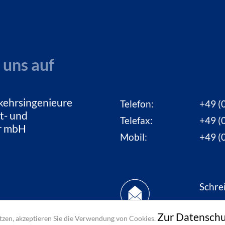
 uns auf
kehrsingenieure
Telefon:
+49 (0
t- und
Telefax:
+49 (0
ur mbH
Mobil:
+49 (0
Schre
uns e
Zur Datenschu
zen, akzeptieren Sie die Verwendung von Cookies.