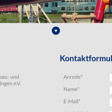
Kontaktformu
bau- und
Anrede
*
ngen e.V.
Name
*
4
E-Mail
*