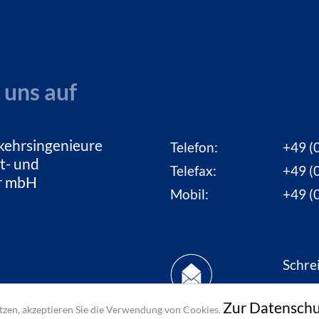
 uns auf
kehrsingenieure
Telefon:
+49 (0
t- und
Telefax:
+49 (0
ur mbH
Mobil:
+49 (0
Schre
uns e
Zur Datenschu
zen, akzeptieren Sie die Verwendung von Cookies.