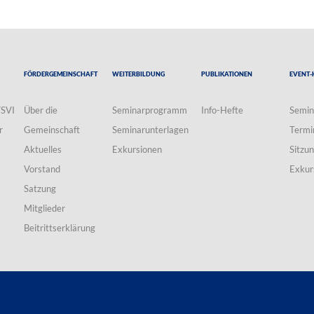
Fördergemeinschaft
Weiterbildung
Publikationen
Event-
VSVI
Über die
Seminarprogramm
Info-Hefte
Semin
r
Gemeinschaft
Seminarunterlagen
Termi
Aktuelles
Exkursionen
Sitzu
Vorstand
Exkur
Satzung
Mitglieder
Beitrittserklärung