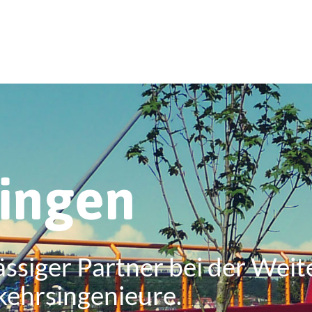
ringen
ässiger Partner bei der Weit
kehrsingenieure.