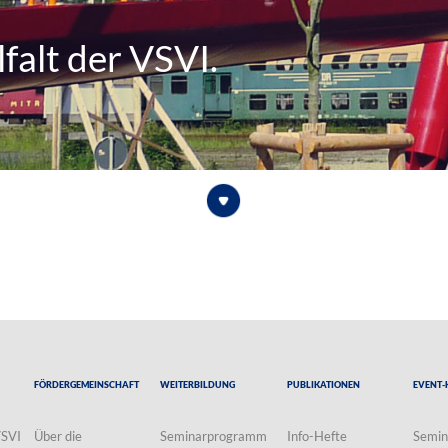
falt der VSVI.
Fördergemeinschaft
Weiterbildung
Publikationen
Event-
VSVI
Über die
Seminarprogramm
Info-Hefte
Semin