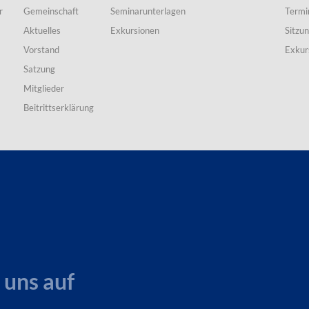
r
Gemeinschaft
Seminarunterlagen
Termi
Aktuelles
Exkursionen
Sitzu
Vorstand
Exkur
Satzung
Mitglieder
Beitrittserklärung
 uns auf