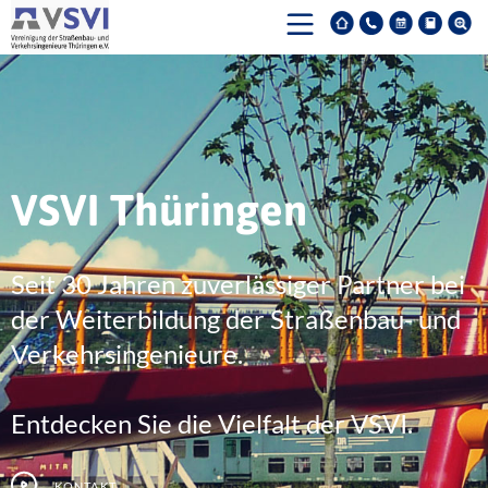
VSVI Thüringen
Seit 30 Jahren zuverlässiger Partner bei
der Weiterbildung der Straßenbau- und
Verkehrsingenieure.
Entdecken Sie die Vielfalt der VSVI.
Kontakt