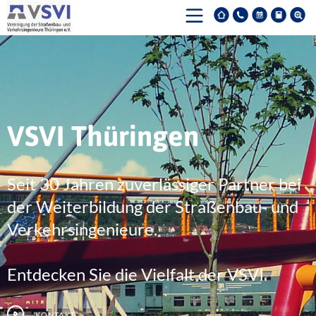
VSVI Thüringen
Seit 30 Jahren zuverlässiger Partner bei
der Weiterbildung der Straßenbau- und
Verkehrsingenieure.
Entdecken Sie die Vielfalt der VSVI.
Kontakt