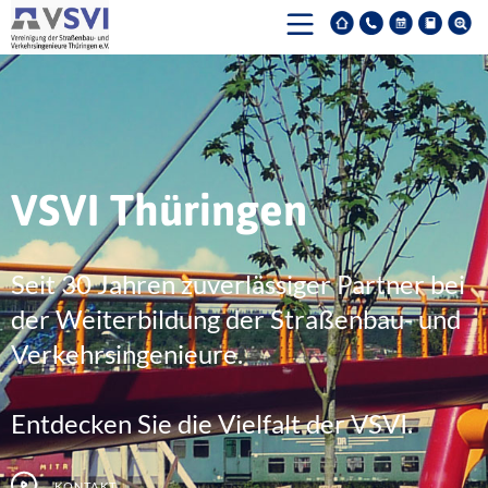
VSVI Thüringen
Seit 30 Jahren zuverlässiger Partner bei
der Weiterbildung der Straßenbau- und
Verkehrsingenieure.
Entdecken Sie die Vielfalt der VSVI.
Kontakt