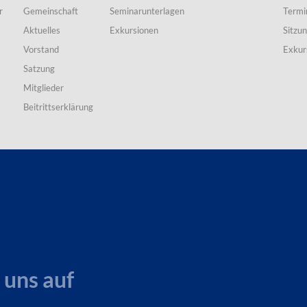
r
Gemeinschaft
Seminarunterlagen
Termi
Aktuelles
Exkursionen
Sitzu
Vorstand
Exkur
Satzung
Mitglieder
Beitrittserklärung
 uns auf