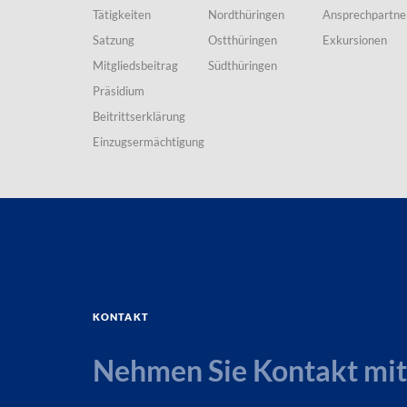
Tätigkeiten
Nordthüringen
Ansprechpartne
Satzung
Ostthüringen
Exkursionen
Mitgliedsbeitrag
Südthüringen
Präsidium
Beitrittserklärung
Einzugsermächtigung
Kontakt
Nehmen Sie Kontakt mit