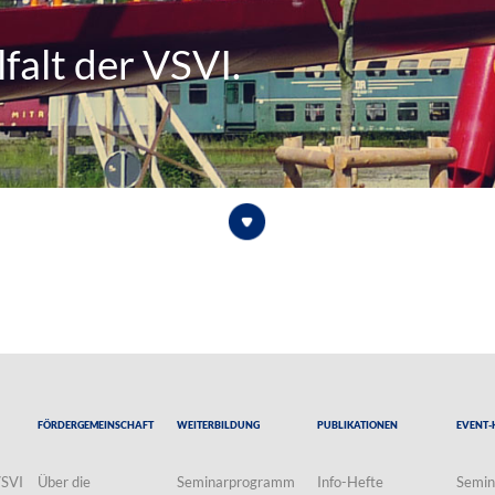
falt der VSVI.
Fördergemeinschaft
Weiterbildung
Publikationen
Event-
VSVI
Über die
Seminarprogramm
Info-Hefte
Semin