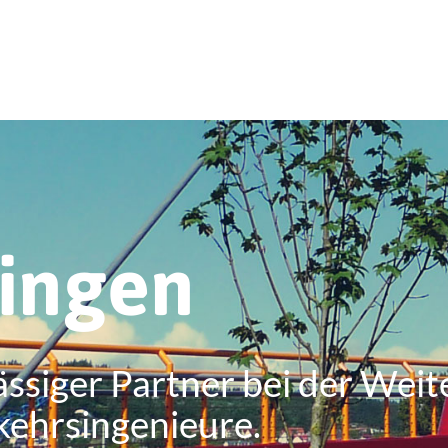
ringen
ässiger Partner bei der Weit
kehrsingenieure.