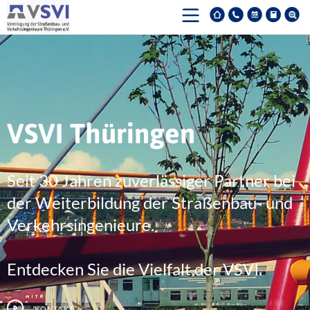
VSVI Thüringen
Seit 30 Jahren zuverlässiger Partner bei
der Weiterbildung der Straßenbau- und
Verkehrsingenieure.
Entdecken Sie die Vielfalt der VSVI.
Kontakt