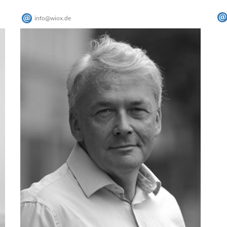
info
@
wiox
.
de