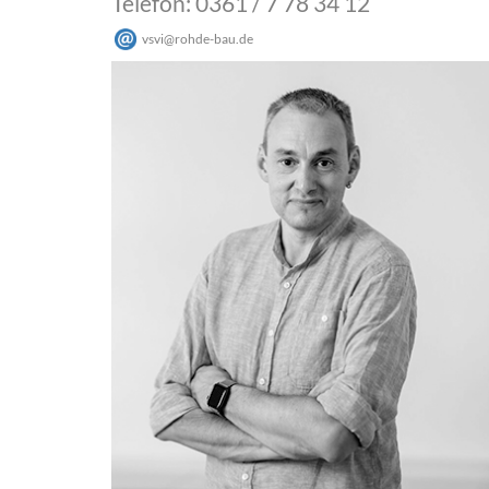
Telefon: 0361 / 7 78 34 12
vsvi
@
rohde-bau
.
de