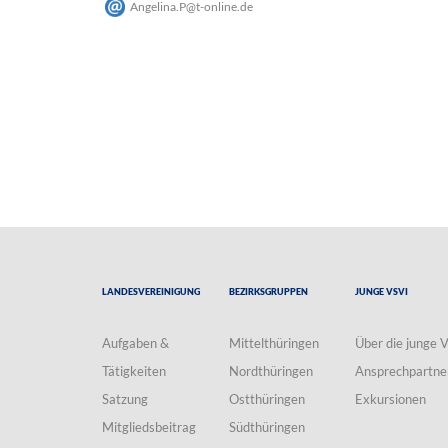
Angelina.P
@
t-online
.
de
Landesvereinigung
Bezirksgruppen
Junge VSVI
Aufgaben &
Mittelthüringen
Über die junge 
Tätigkeiten
Nordthüringen
Ansprechpartne
Satzung
Ostthüringen
Exkursionen
Mitgliedsbeitrag
Südthüringen