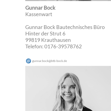
Gunnar Bock
Kassenwart
Gunnar Bock Bautechnisches Büro
Hinter der Strut 6
99819 Krauthausen
Telefon: 0176-39578762
gunnar.bock
@
btb-bock
.
de