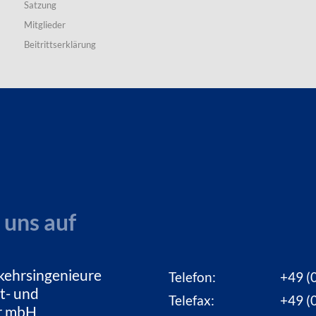
Satzung
Mitglieder
Beitrittserklärung
 uns auf
kehrsingenieure
Telefon:
+49 (0
t- und
Telefax:
+49 (0
ur mbH