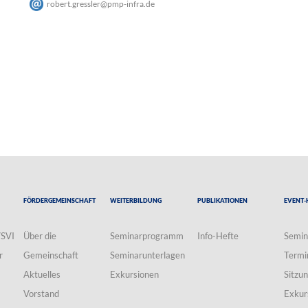
robert.gressler
@
pmp-infra
.
de
Fördergemeinschaft
Weiterbildung
Publikationen
Event-
VSVI
Über die
Seminarprogramm
Info-Hefte
Semin
r
Gemeinschaft
Seminarunterlagen
Termi
Aktuelles
Exkursionen
Sitzu
Vorstand
Exkur