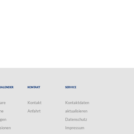
Kalender
Kontakt
Service
are
Kontakt
Kontaktdaten
ne
Anfahrt
aktualisieren
ngen
Datenschutz
sionen
Impressum