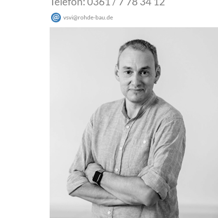
Telefon: 0361 / 7 78 34 12
vsvi
@
rohde-bau
.
de