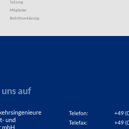
Satzung
Mitglieder
Beitrittserklärung
 uns auf
kehrsingenieure
Telefon:
+49 (0
t- und
Telefax:
+49 (0
ur mbH