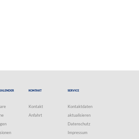
Kalender
Kontakt
Service
are
Kontakt
Kontaktdaten
ne
Anfahrt
aktualisieren
ngen
Datenschutz
sionen
Impressum