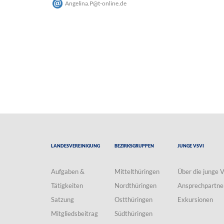
Angelina.P
@
t-online
.
de
Landesvereinigung
Bezirksgruppen
Junge VSVI
Aufgaben &
Mittelthüringen
Über die junge 
Tätigkeiten
Nordthüringen
Ansprechpartne
Satzung
Ostthüringen
Exkursionen
Mitgliedsbeitrag
Südthüringen