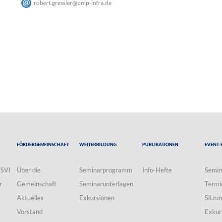
robert.gressler
@
pmp-infra
.
de
Fördergemeinschaft
Weiterbildung
Publikationen
Event-
VSVI
Über die
Seminarprogramm
Info-Hefte
Semin
r
Gemeinschaft
Seminarunterlagen
Termi
Aktuelles
Exkursionen
Sitzu
Vorstand
Exkur