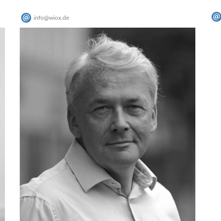
info
@
wiox
.
de