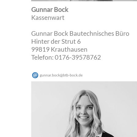
Gunnar Bock
Kassenwart
Gunnar Bock Bautechnisches Büro
Hinter der Strut 6
99819 Krauthausen
Telefon: 0176-39578762
gunnar.bock
@
btb-bock
.
de