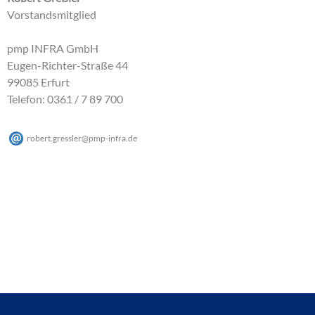
Vorstandsmitglied
pmp INFRA GmbH
Eugen-Richter-Straße 44
99085 Erfurt
Telefon: 0361 / 7 89 700
robert.gressler
@
pmp-infra
.
de