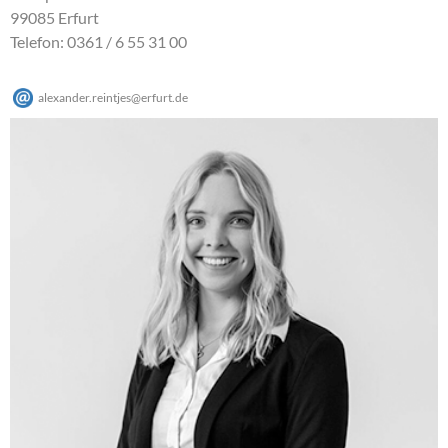
99085 Erfurt
Telefon: 0361 / 6 55 31 00
alexander.reintjes
@
erfurt
.
de