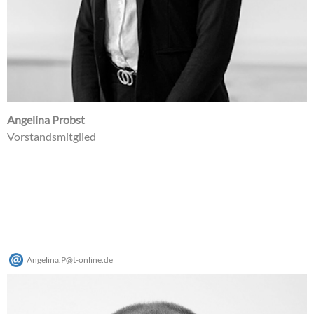
Angelina Probst
Vorstandsmitglied
Angelina.P
@
t-online
.
de