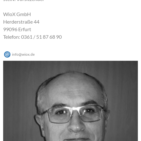
WioX GmbH
Herderstraße 44
99096 Erfurt
Telefon: 0361 / 51 87 68 90
info
@
wiox
.
de