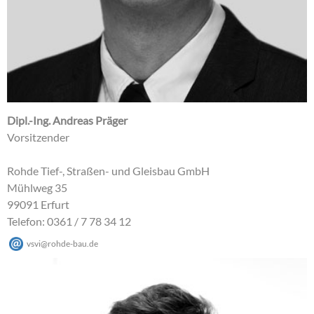
Dipl.-Ing. Andreas Präger
Vorsitzender
Rohde Tief-, Straßen- und Gleisbau GmbH
Mühlweg 35
99091 Erfurt
Telefon: 0361 / 7 78 34 12
vsvi
@
rohde-bau
.
de