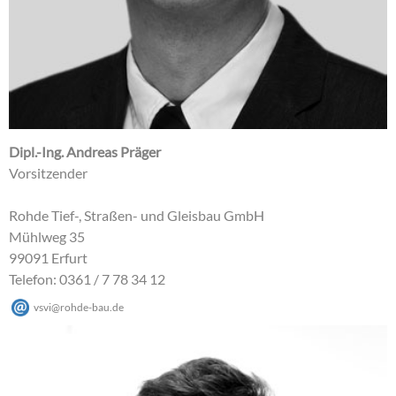
Dipl.-Ing. Andreas Präger
Vorsitzender
Rohde Tief-, Straßen- und Gleisbau GmbH
Mühlweg 35
99091 Erfurt
Telefon: 0361 / 7 78 34 12
vsvi
@
rohde-bau
.
de