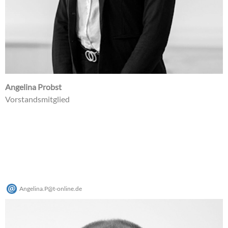
Angelina Probst
Vorstandsmitglied
Angelina.P
@
t-online
.
de