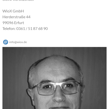
WioX GmbH
Herderstraße 44
99096 Erfurt
Telefon: 0361 / 51 87 68 90
info
@
wiox
.
de