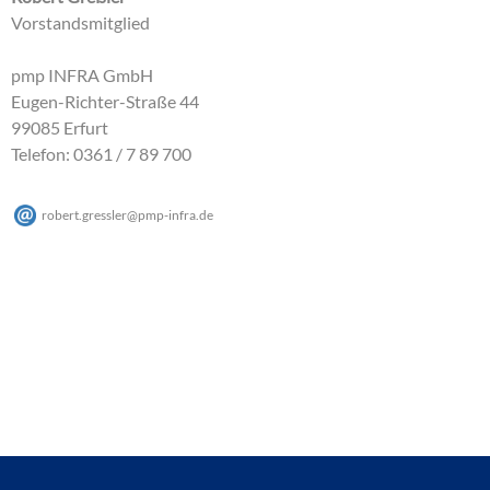
Vorstandsmitglied
pmp INFRA GmbH
Eugen-Richter-Straße 44
99085 Erfurt
Telefon: 0361 / 7 89 700
robert.gressler
@
pmp-infra
.
de