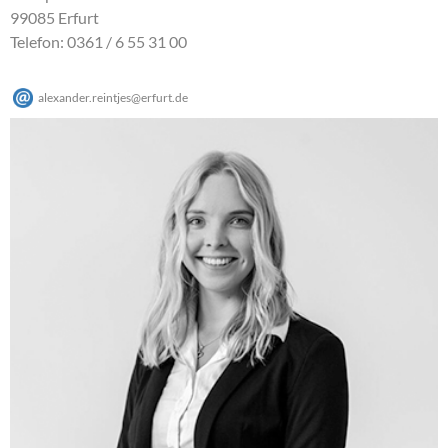
99085 Erfurt
Telefon: 0361 / 6 55 31 00
alexander.reintjes
@
erfurt
.
de