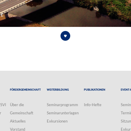
ne
Fördergemeinschaft
Weiterbildung
Publikationen
Event-
VSVI
Über die
Seminarprogramm
Info-Hefte
Semin
r
Gemeinschaft
Seminarunterlagen
Termi
Aktuelles
Exkursionen
Sitzu
Vorstand
Exkur