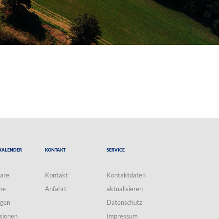
Kalender
Kontakt
Service
are
Kontakt
Kontaktdaten
ne
Anfahrt
aktualisieren
ngen
Datenschutz
sionen
Impressum