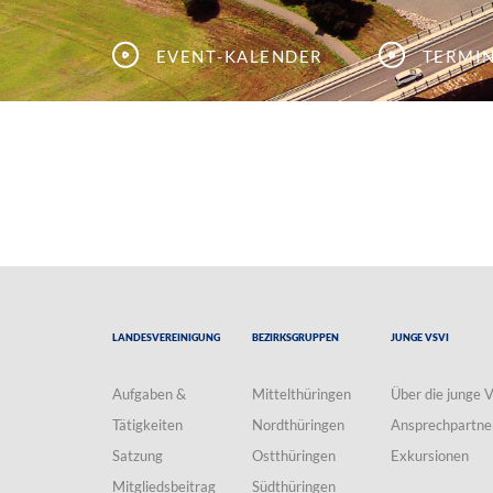
Event-Kalender
Termi
Landesvereinigung
Bezirksgruppen
Junge VSVI
Aufgaben &
Mittelthüringen
Über die junge 
Tätigkeiten
Nordthüringen
Ansprechpartne
Satzung
Ostthüringen
Exkursionen
Mitgliedsbeitrag
Südthüringen