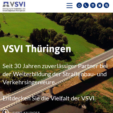
VSVI Thüringen
Seit 30 Jahren zuverlässiger Partner bei
der Weiterbildung der Straßenbau- und
Verkehrsingenieure.
Entdecken Sie die Vielfalt der VSVI.
Event-Kalender