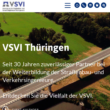
VSVI Thüringen
Seit 30 Jahren zuverlässiger Partner bei
der Weiterbildung der Straßenbau- und
Verkehrsingenieure.
Entdecken Sie die Vielfalt der VSVI.
Event-Kalender