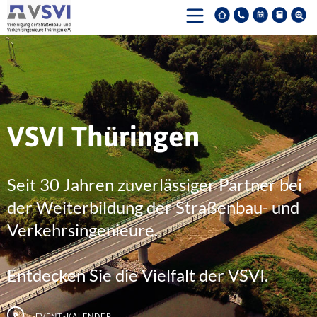
VSVI Thüringen
Seit 30 Jahren zuverlässiger Partner bei
der Weiterbildung der Straßenbau- und
Verkehrsingenieure.
Entdecken Sie die Vielfalt der VSVI.
Event-Kalender