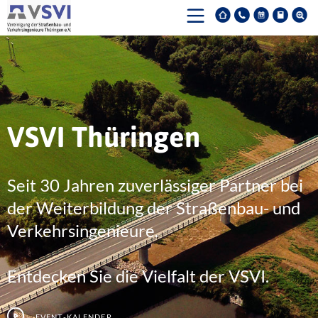
VSVI Thüringen
Seit 30 Jahren zuverlässiger Partner bei
der Weiterbildung der Straßenbau- und
Verkehrsingenieure.
Entdecken Sie die Vielfalt der VSVI.
Event-Kalender