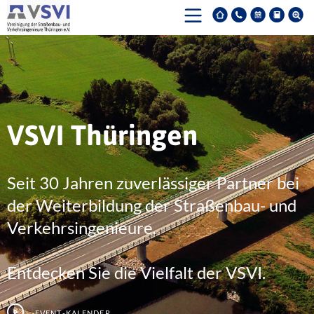
VSVI Thüringen
Seit 30 Jahren zuverlässiger Partner bei
der Weiterbildung der Straßenbau- und
Verkehrsingenieure.
Entdecken Sie die Vielfalt der VSVI.
Event-Kalender