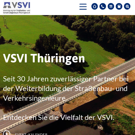
VSVI Thüringen
Seit 30 Jahren zuverlässiger Partner bei
der Weiterbildung der Straßenbau- und
Verkehrsingenieure.
Entdecken Sie die Vielfalt der VSVI.
Event-Kalender