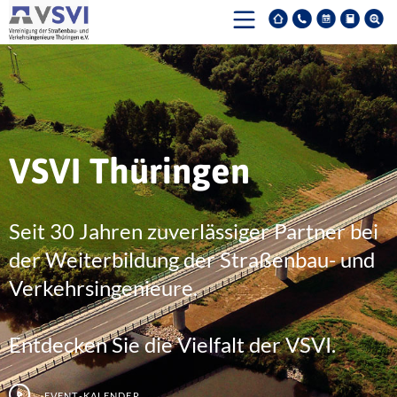
VSVI Thüringen
Seit 30 Jahren zuverlässiger Partner bei
der Weiterbildung der Straßenbau- und
Verkehrsingenieure.
Entdecken Sie die Vielfalt der VSVI.
Event-Kalender