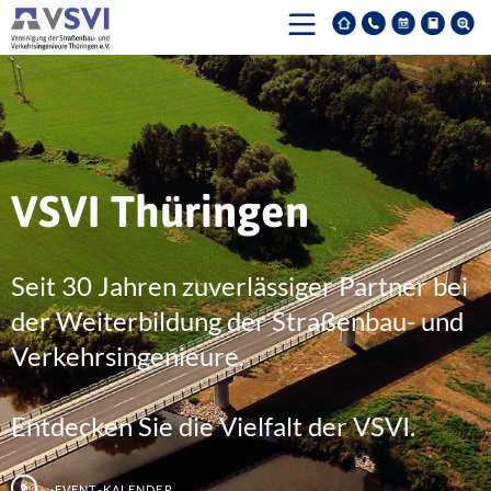
VSVI Thüringen
Seit 30 Jahren zuverlässiger Partner bei
der Weiterbildung der Straßenbau- und
Verkehrsingenieure.
Entdecken Sie die Vielfalt der VSVI.
Event-Kalender