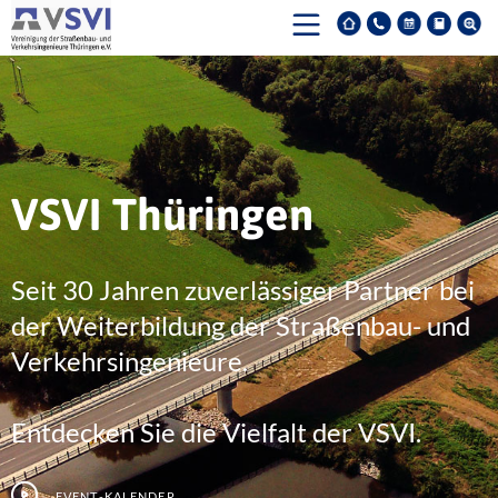
VSVI Thüringen
Seit 30 Jahren zuverlässiger Partner bei
der Weiterbildung der Straßenbau- und
Verkehrsingenieure.
Entdecken Sie die Vielfalt der VSVI.
Event-Kalender