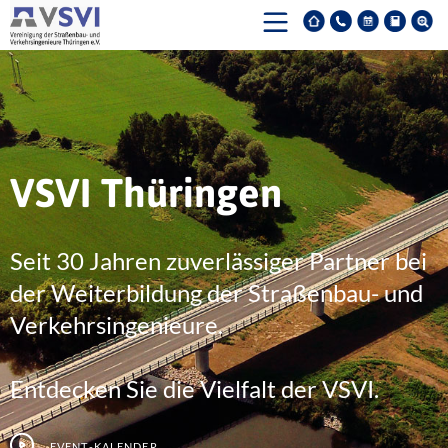
VSVI Thüringen
Seit 30 Jahren zuverlässiger Partner bei
der Weiterbildung der Straßenbau- und
Verkehrsingenieure.
Entdecken Sie die Vielfalt der VSVI.
Event-Kalender