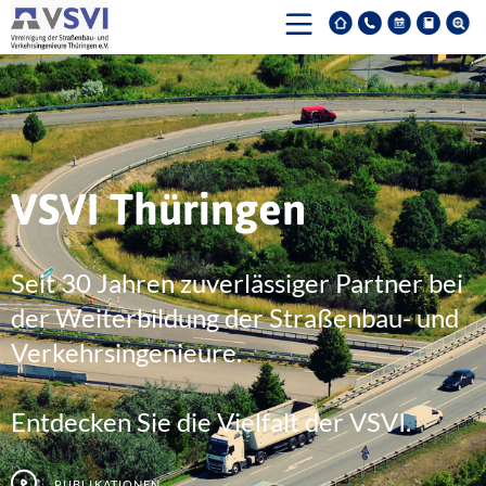
VSVI Thüringen
Seit 30 Jahren zuverlässiger Partner bei
der Weiterbildung der Straßenbau- und
Verkehrsingenieure.
Entdecken Sie die Vielfalt der VSVI.
Publikationen