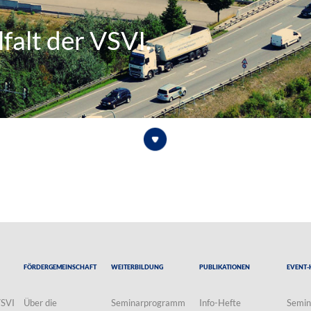
falt der VSVI.
Fördergemeinschaft
Weiterbildung
Publikationen
Event-
VSVI
Über die
Seminarprogramm
Info-Hefte
Semin