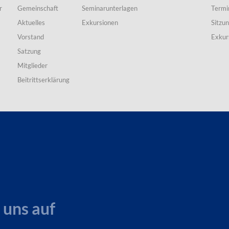
r
Gemeinschaft
Seminarunterlagen
Termi
Aktuelles
Exkursionen
Sitzu
Vorstand
Exkur
Satzung
Mitglieder
Beitrittserklärung
 uns auf