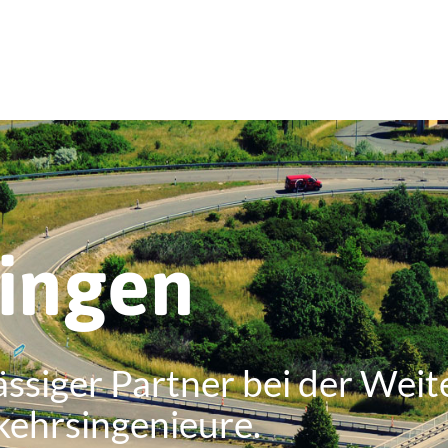
ringen
ässiger Partner bei der Weit
kehrsingenieure.