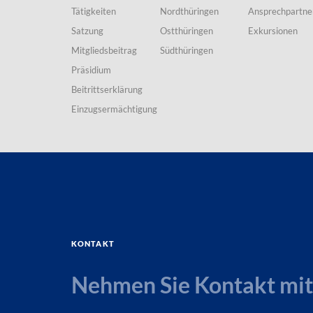
Tätigkeiten
Nordthüringen
Ansprechpartne
Satzung
Ostthüringen
Exkursionen
Mitgliedsbeitrag
Südthüringen
Präsidium
Beitrittserklärung
Einzugsermächtigung
Kontakt
Nehmen Sie Kontakt mit