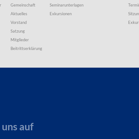
r
Gemeinschaft
Seminarunterlagen
Termi
Aktuelles
Exkursionen
Sitzu
Vorstand
Exkur
Satzung
Mitglieder
Beitrittserklärung
 uns auf