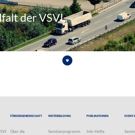
falt der VSVI.
Fördergemeinschaft
Weiterbildung
Publikationen
Event-
VSVI
Über die
Seminarprogramm
Info-Hefte
Semin