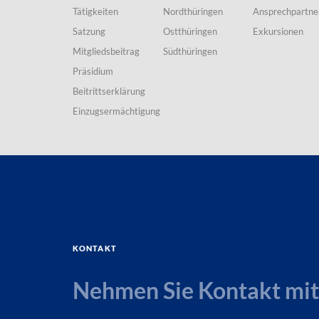
Tätigkeiten
Nordthüringen
Ansprechpartne
Satzung
Ostthüringen
Exkursionen
Mitgliedsbeitrag
Südthüringen
Präsidium
Beitrittserklärung
Einzugsermächtigung
Kontakt
Nehmen Sie Kontakt mit