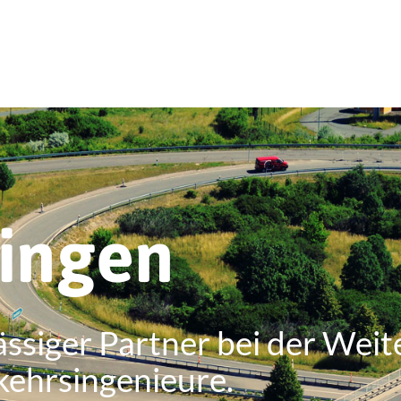
ringen
ässiger Partner bei der Weit
kehrsingenieure.