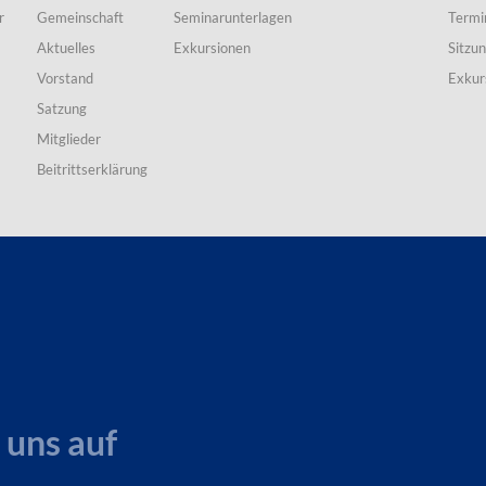
r
Gemeinschaft
Seminarunterlagen
Termi
Aktuelles
Exkursionen
Sitzu
Vorstand
Exkur
Satzung
Mitglieder
Beitrittserklärung
 uns auf