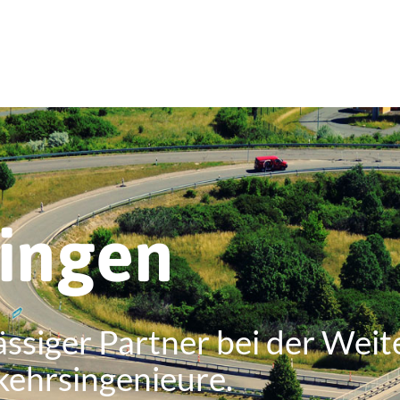
ringen
ässiger Partner bei der Weit
kehrsingenieure.