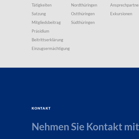
Tätigkeiten
Nordthüringen
Ansprechpartne
Satzung
Ostthüringen
Exkursionen
Mitgliedsbeitrag
Südthüringen
Präsidium
Beitrittserklärung
Einzugsermächtigung
Kontakt
Nehmen Sie Kontakt mit