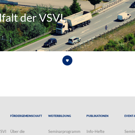
falt der VSVI.
Fördergemeinschaft
Weiterbildung
Publikationen
Event-
VSVI
Über die
Seminarprogramm
Info-Hefte
Semin