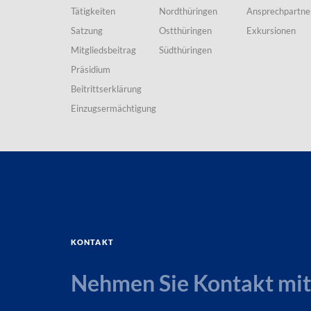
Tätigkeiten
Nordthüringen
Ansprechpartne
Satzung
Ostthüringen
Exkursionen
Mitgliedsbeitrag
Südthüringen
Präsidium
Beitrittserklärung
Einzugsermächtigung
Kontakt
Nehmen Sie Kontakt mit