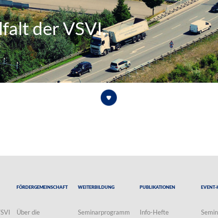
falt der VSVI.
Fördergemeinschaft
Weiterbildung
Publikationen
Event-
VSVI
Über die
Seminarprogramm
Info-Hefte
Semin