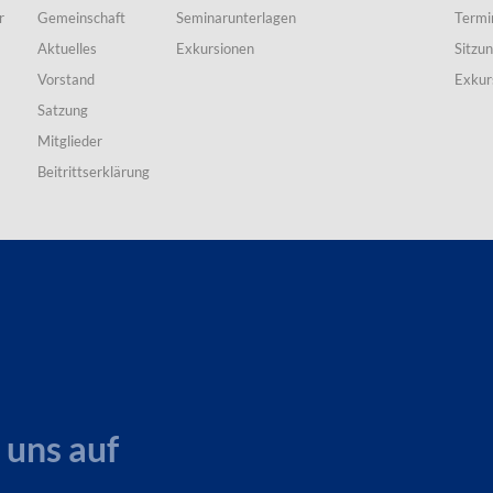
r
Gemeinschaft
Seminarunterlagen
Termi
Aktuelles
Exkursionen
Sitzu
Vorstand
Exkur
Satzung
Mitglieder
Beitrittserklärung
 uns auf