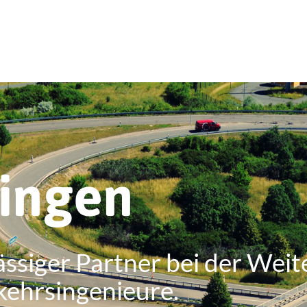
ringen
ässiger Partner bei der Weit
kehrsingenieure.