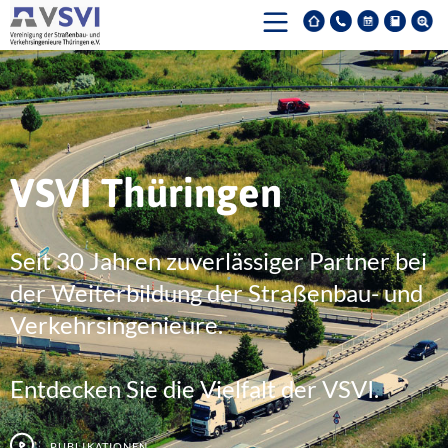
VSVI Thüringen
Seit 30 Jahren zuverlässiger Partner bei
der Weiterbildung der Straßenbau- und
Verkehrsingenieure.
Entdecken Sie die Vielfalt der VSVI.
Publikationen