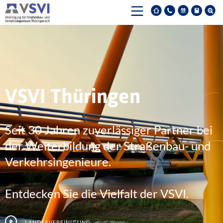
VSVI Thüringen
Seit 30 Jahren zuverlässiger Partner bei
der Weiterbildung der Straßenbau- und
Verkehrsingenieure.
Entdecken Sie die Vielfalt der VSVI.
Landesvereinigung